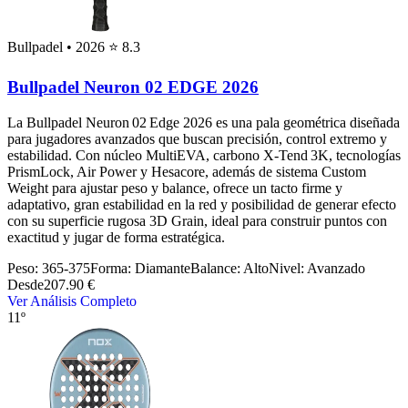
Bullpadel
• 2026
⭐ 8.3
Bullpadel Neuron 02 EDGE 2026
La Bullpadel Neuron 02 Edge 2026 es una pala geométrica diseñada
para jugadores avanzados que buscan precisión, control extremo y
estabilidad. Con núcleo MultiEVA, carbono X-Tend 3K, tecnologías
PrismLock, Air Power y Hesacore, además de sistema Custom
Weight para ajustar peso y balance, ofrece un tacto firme y
adaptativo, gran estabilidad en la red y posibilidad de generar efecto
con su superficie rugosa 3D Grain, ideal para construir puntos con
exactitud y jugar de forma estratégica.
Peso:
365-375
Forma:
Diamante
Balance:
Alto
Nivel:
Avanzado
Desde
207.90 €
Ver Análisis Completo
11º