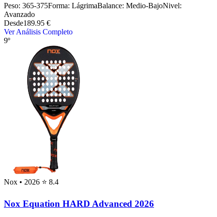
Peso:
365-375
Forma:
Lágrima
Balance:
Medio-Bajo
Nivel:
Avanzado
Desde
189.95 €
Ver Análisis Completo
9º
Nox
• 2026
⭐ 8.4
Nox Equation HARD Advanced 2026