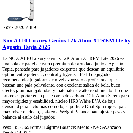
Nox
• 2026
⭐ 8.9
Nox AT10 Luxury Genius 12k Alum XTREM lite by
Agustín Tapia 2026
La NOX AT10 Luxury Genius 12K Alum XTREM Lite 2026 es
una pala de pádel de gama premium desarrollada junto a Agustín
Tapia, pensada para jugadores exigentes que desean un equilibrio
óptimo entre potencia, control y ligereza. Perfil de jugador
recomendado: jugadores de nivel avanzado o profesional que
buscan una pala polivalente, con excelente salida de bola, buen
efecto, gran manejabilidad y materiales de alto rendimiento. Lo que
promete aportar en la pista: caras de carbono 12K Alum Xtrem para
mayor rigidez y estabilidad, núcleo HR3 White EVA de baja
densidad para tacto más cómodo, superficie Dual Spin rugosa para
maximizar el efecto, y sistema Weight Balance para ajustar peso y
balance al estilo del jugador.
Peso:
355-365
Forma:
Lágrima
Balance:
Medio
Nivel:
Avanzado
Desde
214.95 €