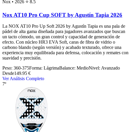
Nox
• 2026
⭐ 8.5
Nox AT10 Pro Cup SOFT by Agustín Tapia 2026
La NOX AT10 Pro Up Soft 2026 by Agustín Tapia es una pala de
pádel de alta gama diseñada para jugadores avanzados que buscan
un tacto cómodo, un gran control y capacidad de generación de
efecto. Con núcleo HR3 EVA Soft, caras de fibra de vidrio o
carbono blando (según versión) y acabado texturado, ofrece una
experiencia muy equilibrada para defensa, colocación y remates con
suavidad y precisión.
Peso:
360-375
Forma:
Lágrima
Balance:
Medio
Nivel:
Avanzado
Desde
149.95 €
Ver Análisis Completo
7º