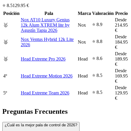
⭐ 8.5
129.95 €
Posición
Pala
Marca
Valoración
Precio
Nox AT10 Luxury Genius
Desde
⭐ 8.9
🥇
12k Alum XTREM lite by
Nox
214.95
Agustín Tapia 2026
€
Desde
Nox Ventus Hybrid 12k Lite
⭐ 8.8
🥈
Nox
184.95
2026
€
Desde
⭐ 8.6
🥉
Head Extreme Pro 2026
Head
189.95
€
Desde
⭐ 8.5
4º
Head Extreme Motion 2026
Head
169.95
€
Desde
⭐ 8.5
5º
Head Extreme Team 2026
Head
129.95
€
Preguntas Frecuentes
¿Cuál es la mejor pala de control de 2026?