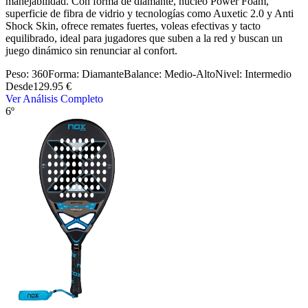
manejabilidad. Con forma de diamante, núcleo Power Foam,
superficie de fibra de vidrio y tecnologías como Auxetic 2.0 y Anti
Shock Skin, ofrece remates fuertes, voleas efectivas y tacto
equilibrado, ideal para jugadores que suben a la red y buscan un
juego dinámico sin renunciar al confort.
Peso:
360
Forma:
Diamante
Balance:
Medio-Alto
Nivel:
Intermedio
Desde
129.95 €
Ver Análisis Completo
6º