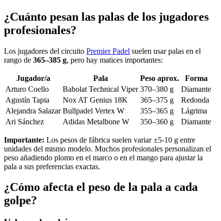
¿Cuánto pesan las palas de los jugadores
profesionales?
Los jugadores del circuito
Premier Padel
suelen usar palas en el
rango de
365–385 g
, pero hay matices importantes:
Jugador/a
Pala
Peso aprox.
Forma
Arturo Coello
Babolat Technical Viper
370–380 g
Diamante
Agustín Tapia
Nox AT Genius 18K
365–375 g
Redonda
Alejandra Salazar
Bullpadel Vertex W
355–365 g
Lágrima
Ari Sánchez
Adidas Metalbone W
350–360 g
Diamante
Importante:
Los pesos de fábrica suelen variar ±5-10 g entre
unidades del mismo modelo. Muchos profesionales personalizan el
peso añadiendo plomo en el marco o en el mango para ajustar la
pala a sus preferencias exactas.
¿Cómo afecta el peso de la pala a cada
golpe?