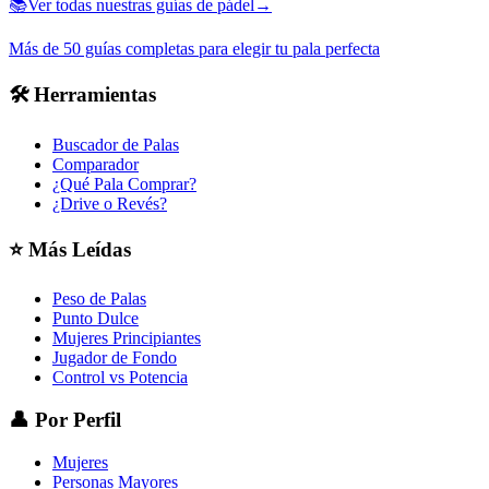
📚
Ver todas nuestras guías de pádel
→
Más de 50 guías completas para elegir tu pala perfecta
🛠️
Herramientas
Buscador de Palas
Comparador
¿Qué Pala Comprar?
¿Drive o Revés?
⭐
Más Leídas
Peso de Palas
Punto Dulce
Mujeres Principiantes
Jugador de Fondo
Control vs Potencia
👤
Por Perfil
Mujeres
Personas Mayores