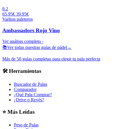
8.2
65.95€
39.95€
Varlion
paleteros
Ambassadors Rojo Vino
Ver análisis completo ›
📚
Ver todas nuestras guías de pádel
→
Más de 50 guías completas para elegir tu pala perfecta
🛠️
Herramientas
Buscador de Palas
Comparador
¿Qué Pala Comprar?
¿Drive o Revés?
⭐
Más Leídas
Peso de Palas