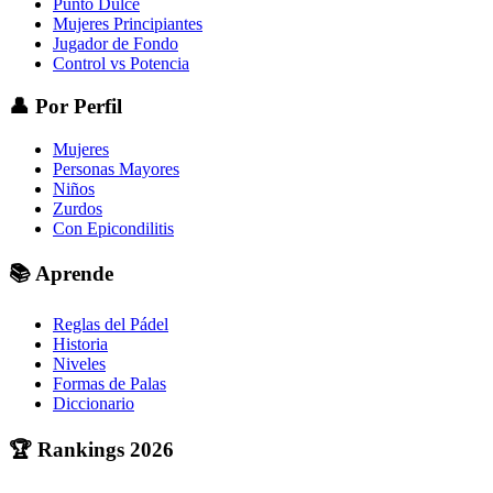
Punto Dulce
Mujeres Principiantes
Jugador de Fondo
Control vs Potencia
👤
Por Perfil
Mujeres
Personas Mayores
Niños
Zurdos
Con Epicondilitis
📚
Aprende
Reglas del Pádel
Historia
Niveles
Formas de Palas
Diccionario
🏆
Rankings 2026