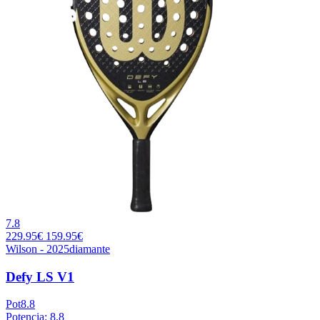
7.8
229.95€
159.95€
Wilson - 2025
diamante
Defy LS V1
Pot
8.8
Potencia: 8.8