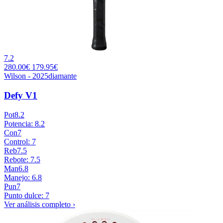
7.2
280.00€
179.95€
Wilson - 2025
diamante
Defy V1
Pot
8.2
Potencia: 8.2
Con
7
Control: 7
Reb
7.5
Rebote: 7.5
Man
6.8
Manejo: 6.8
Pun
7
Punto dulce: 7
Ver análisis completo ›