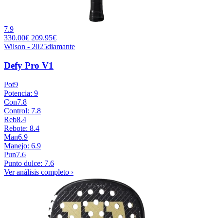
7.9
330.00€
209.95€
Wilson - 2025
diamante
Defy Pro V1
Pot
9
Potencia: 9
Con
7.8
Control: 7.8
Reb
8.4
Rebote: 8.4
Man
6.9
Manejo: 6.9
Pun
7.6
Punto dulce: 7.6
Ver análisis completo ›