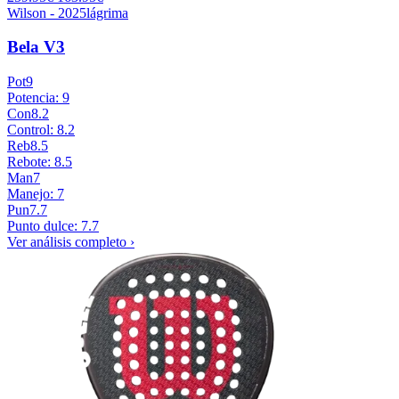
Wilson - 2025
lágrima
Bela V3
Pot
9
Potencia: 9
Con
8.2
Control: 8.2
Reb
8.5
Rebote: 8.5
Man
7
Manejo: 7
Pun
7.7
Punto dulce: 7.7
Ver análisis completo ›