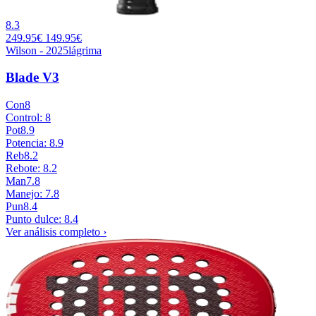
8.3
249.95€
149.95€
Wilson - 2025
lágrima
Blade V3
Con
8
Control: 8
Pot
8.9
Potencia: 8.9
Reb
8.2
Rebote: 8.2
Man
7.8
Manejo: 7.8
Pun
8.4
Punto dulce: 8.4
Ver análisis completo ›