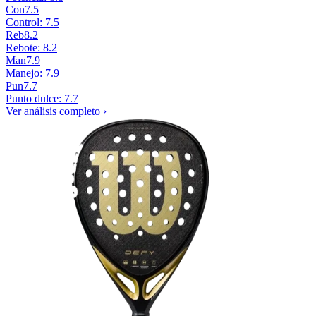
Con
7.5
Control: 7.5
Reb
8.2
Rebote: 8.2
Man
7.9
Manejo: 7.9
Pun
7.7
Punto dulce: 7.7
Ver análisis completo ›