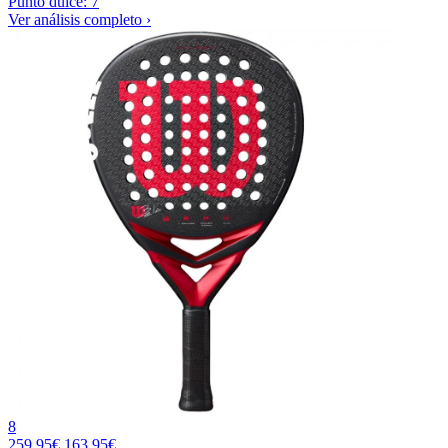
Punto dulce: 7
Ver análisis completo ›
8
259.95€
163.95€