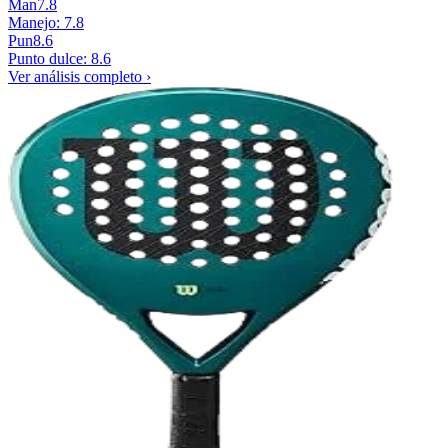
Man
7.8
Manejo: 7.8
Pun
8.6
Punto dulce: 8.6
Ver análisis completo ›