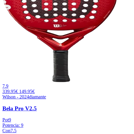
7.9
339.95€
149.95€
Wilson - 2024
diamante
Bela Pro V2.5
Pot
9
Potencia: 9
Con
7.5