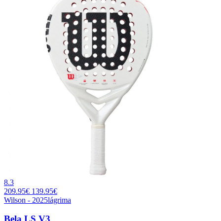
8.3
209.95€
139.95€
Wilson - 2025
lágrima
Bela LS V3