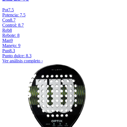
Pot
7.5
Potencia: 7.5
Con
8.7
Control: 8.7
Reb
8
Rebote: 8
Man
9
Manejo: 9
Pun
8.3
Punto dulce: 8.3
Ver análisis completo ›