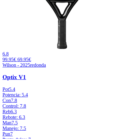
6.8
99.95€
69.95€
Wilson - 2025
redonda
Optix V1
Pot
5.4
Potencia: 5.4
Con
7.8
Control: 7.8
Reb
6.3
Rebote: 6.3
Man
7.5
Manejo: 7.5
Pun
7