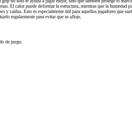
 grip no solo te ayuda a jugar mejor, sino que también protege el marco
emas. El calor puede deformar la estructura, mientras que la humedad pu
es y caídas. Esto es especialmente útil para aquellos jugadores que suel
visarlo regularmente para evitar que se afloje.
ilo de juego.