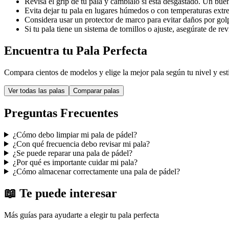
Revisa el grip de tu pala y cámbialo si está desgastado. Un buen
Evita dejar tu pala en lugares húmedos o con temperaturas extr
Considera usar un protector de marco para evitar daños por golp
Si tu pala tiene un sistema de tornillos o ajuste, asegúrate de re
Encuentra tu Pala Perfecta
Compara cientos de modelos y elige la mejor pala según tu nivel y est
Ver todas las palas
Comparar palas
Preguntas Frecuentes
¿Cómo debo limpiar mi pala de pádel?
¿Con qué frecuencia debo revisar mi pala?
¿Se puede reparar una pala de pádel?
¿Por qué es importante cuidar mi pala?
¿Cómo almacenar correctamente una pala de pádel?
📖 Te puede interesar
Más guías para ayudarte a elegir tu pala perfecta